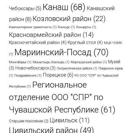
Канаш
(68)
Канашский
Чебоксары
(5)
Козловский район
(22)
район
(8)
Компьютерная грамотность
(1)
Конкурс
(1)
Концерты
(1)
Красноармейский район
(14)
Красночетайский район
(4)
Круглый стол
(4)
МЦК-ЧЭМК
Мариинский-Посад
(70)
(1)
Музей
Многоборье
(1)
Монастырь Алатырь
(1)
Моргаушский район
(1)
(3)
Новочебоксарск
(3)
Патриотическая работа
(1)
Поединки хоров
Порецкое
(6)
(1)
Поздравления
(1)
РО ООО "СПР" по Чувашской
Региональное
Республике
(1)
отделение ООО "СПР" по
Чувашской Республике
(61)
Цивильск
(11)
Старшее поколение
(2)
Цивильский район
(49)