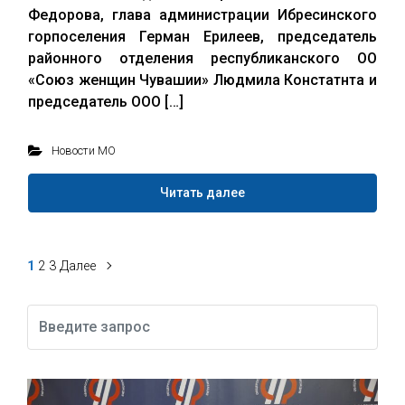
Федорова, глава администрации Ибресинского
горпоселения Герман Ерилеев, председатель
районного отделения республиканского ОО
«Союз женщин Чувашии» Людмила Констатнта и
председатель ООО […]
Новости МО
Читать далее
Навигация
1
2
3
Далее
по
записям